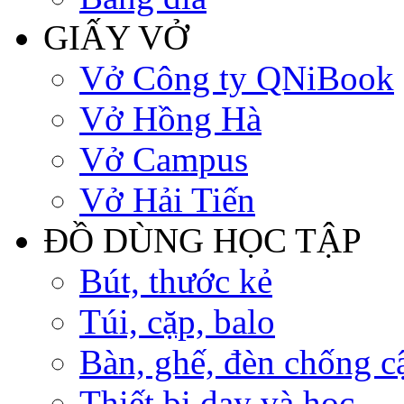
GIẤY VỞ
Vở Công ty QNiBook
Vở Hồng Hà
Vở Campus
Vở Hải Tiến
ĐỒ DÙNG HỌC TẬP
Bút, thước kẻ
Túi, cặp, balo
Bàn, ghế, đèn chống c
Thiết bị dạy và học