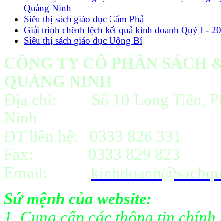
Quảng Ninh
Siêu thị sách giáo dục Cẩm Phả
Giải trình chênh lệch kết quả kinh doanh Quý I - 2
Siêu thị sách giáo dục Uông Bí
CÔNG TY CỔ PHẦN SÁCH &
QUẢNG NINH
Địa chỉ: Số 10 Long Tiên, P
Ninh
ĐT liên hệ: 0333 826 331
Fax: 0333 829 823
Email:
kinhdoanh@sachqu
Sứ mệnh của website:
1. Cung cấp các thông tin chính 