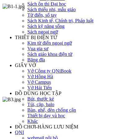
Sách ôn thi Đại học
Sách thiếu nhi, mẫu giáo
Từ điển, sổ tay
Sách Kinh tế, Chính trị, Pháp luật
Sách kỹ năng sống
Sách ngoại ngữ
THIẾT BỊ ĐIỆN TỬ
Kim từ điển ngoại ngữ
Vua gia sư
Sách giáo khoa điện tử
Băng đĩa
GIẤY VỞ
Vở Công ty QNiBook
Vở Hồng Hà
Vở Campus
Vở Hải Tiến
ĐỒ DÙNG HỌC TẬP
Bút, thước kẻ
Túi, cặp, balo
Bàn, ghế, đèn chống cận
Thiết bị dạy và học
Khác
ĐỒ CHƠI-HÀNG LƯU NIỆM
QNI
webmail nội bộ