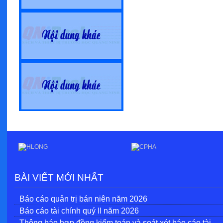
BÀI VIẾT MỚI NHẤT
Báo cáo quản trị bán niên năm 2026
Báo cáo tài chính quý II năm 2026
Thông báo hợp đồng kiểm toán và soát xét báo cáo tài