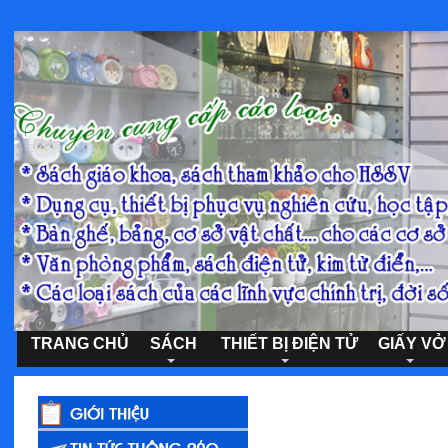
TRANG CHỦ
SÁCH
THIẾT BỊ ĐIỆN TỬ
GIẤY VỞ