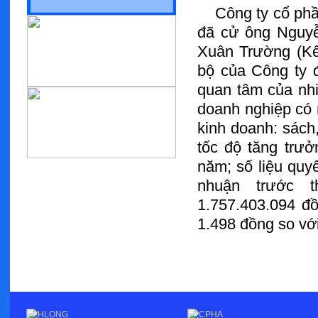
Công ty cổ phần
đã cử ông Nguy
Xuân Trường (Kế
bộ của Công ty đ
quan tâm của nhi
doanh nghiệp có
kinh doanh: sách,
tốc độ tăng trưở
năm; số liệu quyế
nhuận trước t
1.757.403.094 đồ
1.498 đồng so vớ