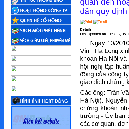
quan đến hoạ
dẫn quy định
Details
Last Updated on Tuesday, 05 J
Ngày 10/2010,
Vịnh Hạ Long xin
khoán Hà Nội và 
hội nghị tập huấ
động của công ty
giao dịch chứng 
Các ông: Trần Vă
Hà Nội), Nguyễn 
chứng khoán nhà
trường - Ủy ban 
các cơ quan, đơn 